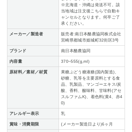
※北海道・沖縄は発送不可。該
当地域は注文後こちらで自動キ
ャンセルとなります。何卒ご了
承ください。
メーカー／製造者
販売者:南日本酪農協同株式会社
宮崎県都城市姫城町32街区3号
ブランド
南日本酪農協同
内容量
370~555(g,ml)
原材料／素材／材質
果糖ぶどう糖液糖(国内製造)、
砂糖、乳等を主要原料とする食
品、乳製品、マンゴーエキス/炭
酸、香料、酸味料、甘味料(アセ
スルファムK)、着色料(黄4、赤4
0)
アレルギー表示
乳
賞味・消費期限
(メーカー製造日より)6ヶ月