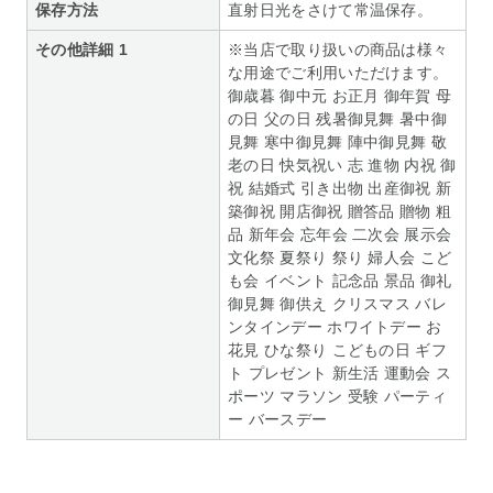
保存方法
直射日光をさけて常温保存。
その他詳細 1
※当店で取り扱いの商品は様々
な用途でご利用いただけます。
御歳暮 御中元 お正月 御年賀 母
の日 父の日 残暑御見舞 暑中御
見舞 寒中御見舞 陣中御見舞 敬
老の日 快気祝い 志 進物 内祝 御
祝 結婚式 引き出物 出産御祝 新
築御祝 開店御祝 贈答品 贈物 粗
品 新年会 忘年会 二次会 展示会
文化祭 夏祭り 祭り 婦人会 こど
も会 イベント 記念品 景品 御礼
御見舞 御供え クリスマス バレ
ンタインデー ホワイトデー お
花見 ひな祭り こどもの日 ギフ
ト プレゼント 新生活 運動会 ス
ポーツ マラソン 受験 パーティ
ー バースデー