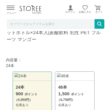
【熊本県での地震による影響について】
令和8年熊本地震に
よる配送遅延が発生しております。
ログイン
お気に入り
メニュー
飲料 食品専門店 味園サポート
南日本酪農協同 スコール マンゴー 500mlペ
ットボトル×24本入|炭酸飲料 乳性 PET フル
ーツ マンゴー
内容量：
24本
24本
48本
900
1,500
ポイント
ポイント
（4,050円）
（6,750円）
在庫あり
在庫あり