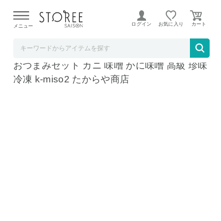
【熊本県での地震による影響について】
令和8年熊本地震に
よる配送遅延が発生しております。
ログイン
お気に入り
メニュー
TOKUTOKUNET
カニ味噌 甲羅盛り 2個セット かにみそ 甲羅
おつまみセット カニ 味噌 かに味噌 高級 珍味
冷凍 k-miso2 たからや商店