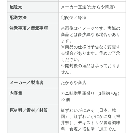
配送元
メーカー直送(たからや商店)
配送方法
宅配便／冷凍
注意事項／留意事項
※画像はイメージです。実際の
商品とは多少異なる場合があり
ます。
※商品の仕様は予告なく変更す
る場合があります。予めご了承
ください。
※開封後の返品は承っておりま
せん。
メーカー／製造者
たからや商店
内容量
カニ味噌甲羅盛り（1個約70g）
×2個
原材料／素材／材質
紅ずわいがにみそ（日本、韓
国）、紅ずわいがにかに身（福
井県）、デキストリジ裏造調味
料、食塩／増粘済（加工でん