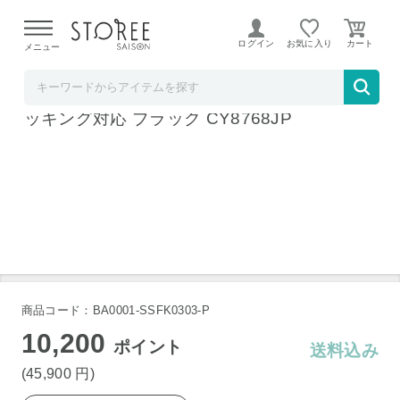
【熊本県での地震による影響について】
令和8年熊本地震に
よる配送遅延が発生しております。
ログイン
お気に入り
メニュー
そごう・西武ストア
ティファール クックフォーミー 3L スローク
ッキング対応 ブラック CY8768JP
商品コード：BA0001-SSFK0303-P
10,200
ポイント
送料込み
(45,900
円
)