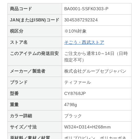
商品コード
BA0001-SSFK0303-P
JAN(またはISBN)コード
3045387292324
税区分
※10%対象
ストア名
そごう・西武ストア
このアイテムの発送目安
ご注文から通常10～14日（日時
指定不可）
メーカー／製造者
株式会社グループセブジャパン
ブランド
ティファール
型番
CY8768JP
重量
4798g
カラー詳細
ブラック
サイズ／寸法
W324×D314×H268mm
原材料／素材／材質
ポリプロピレン、ポリカーボネ