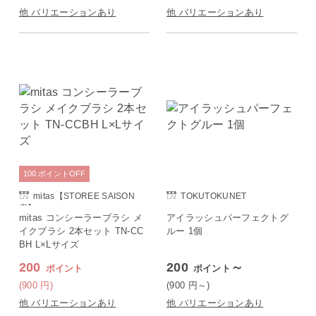
他 バリエーションあり
他 バリエーションあり
100
ポイント
OFF
mitas【STOREE SAISON
TOKUTOKUNET
店】
mitas コンシーラーブラシ メ
アイラッシュパーフェクトグ
イクブラシ 2本セット TN-CC
ルー 1個
BH L×Lサイズ
200
200
～
ポイント
ポイント
(900
円
)
(900
円
～)
他 バリエーションあり
他 バリエーションあり