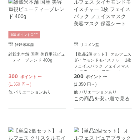
100
ポイント
OFF
雑穀米本舗
リコメン堂
雑穀米本舗 国産 美容重視ビュ
【単品2個セット】 オルフェス
ーティーブレンド 400g
ダイヤモンドモイスチャー 1枚
フェイスパック フェイスマス
ク 美容マスク 保湿シート
300
～
300
～
ポイント
ポイント
(1,350
円
～)
(1,350
円
～)
他 バリエーションあり
他 バリエーションあり
この商品を安い順で見る