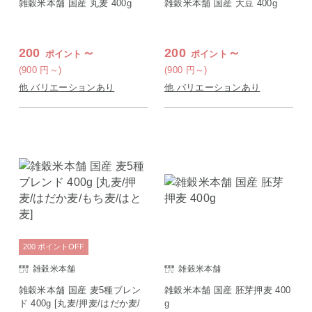
雑穀米本舗 国産 丸麦 400g
雑穀米本舗 国産 大豆 400g
200
～
200
～
ポイント
ポイント
(900
円
～)
(900
円
～)
他 バリエーションあり
他 バリエーションあり
200
ポイント
OFF
雑穀米本舗
雑穀米本舗
雑穀米本舗 国産 麦5種ブレン
雑穀米本舗 国産 胚芽押麦 400
ド 400g [丸麦/押麦/はだか麦/
g