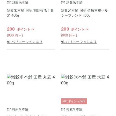
雑穀米本舗
雑穀米本舗
雑穀米本舗 国産 胡麻香る十穀
雑穀米本舗 国産 健康重視ヘル
米 400g
シーブレンド 400g
200
～
200
～
ポイント
ポイント
(900
円
～)
(900
円
～)
他 バリエーションあり
他 バリエーションあり
200
ポイント
OFF
雑穀米本舗
雑穀米本舗