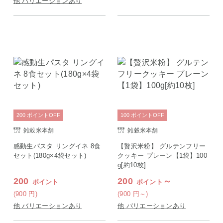
他 バリエーションあり
200
ポイント
OFF
100
ポイント
OFF
雑穀米本舗
雑穀米本舗
感動生パスタ リングイネ 8食
【贅沢米粉】 グルテンフリー
セット(180g×4袋セット)
クッキー プレーン【1袋】100
g[約10枚]
200
200
～
ポイント
ポイント
(900
円
)
(900
円
～)
他 バリエーションあり
他 バリエーションあり