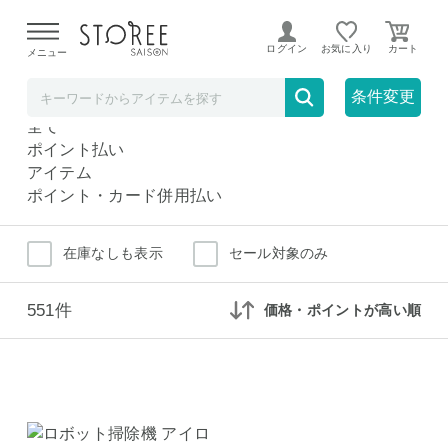
【熊本県での地震による影響について】
令和8年熊本地震に
よる配送遅延が発生しております。
ログイン
お気に入り
メニュー
掃除機・クリーナー
家電
条件変更
掃除機・クリーナー
全て
ポイント払い
アイテム
ポイント・カード併用払い
在庫なしも表示
セール対象のみ
551件
価格・ポイントが高い順