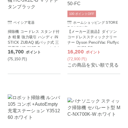
100
ポイント
OFF
ベイシア電器
ホームショッピング STORE
E SAISON店
掃除機 コードレス スタンド付
【メーカー正規品】ダイソン
き 軽量 強力吸引 ハンディ iN
コードレススティッククリー
STICK ZUBAQ 紙パック式 三
ナー Dyson PencilVac Fluffyc
菱電機 HC-JK2E-B マットチタ
ones SV50-FC
16,700
16,200
ポイント
ポイント
ンブラック
(75,150
円
)
(72,900
円
)
この商品を安い順で見る