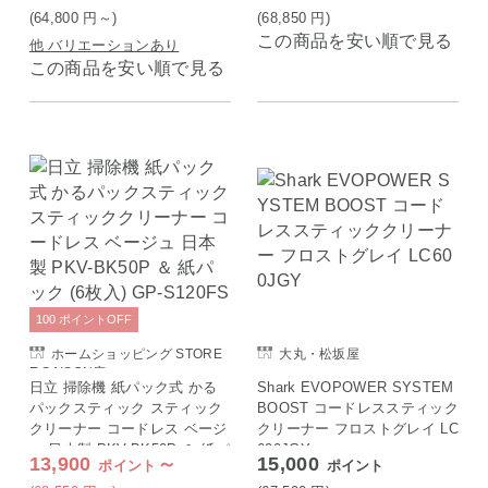
(64,800
円
～)
(68,850
円
)
この商品を安い順で見る
他 バリエーションあり
この商品を安い順で見る
100
ポイント
OFF
ホームショッピング STORE
大丸・松坂屋
E SAISON店
日立 掃除機 紙パック式 かる
Shark EVOPOWER SYSTEM
パックスティック スティック
BOOST コードレススティック
クリーナー コードレス ベージ
クリーナー フロストグレイ LC
ュ 日本製 PKV-BK50P ＆ 紙パ
600JGY
13,900
～
15,000
ポイント
ポイント
ック (6枚入) GP-S120FS