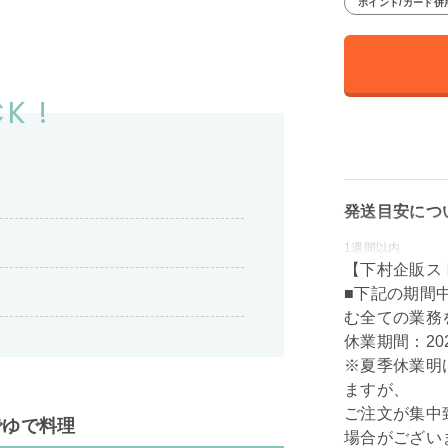
ポイント/カード併
K !
発送目安につ
1週間以内
【下村企販ス
■下記の期間
む全ての業務
休業期間：202
※夏季休業明
ますが、
ご注文が集中
でゆで料理
場合がござい