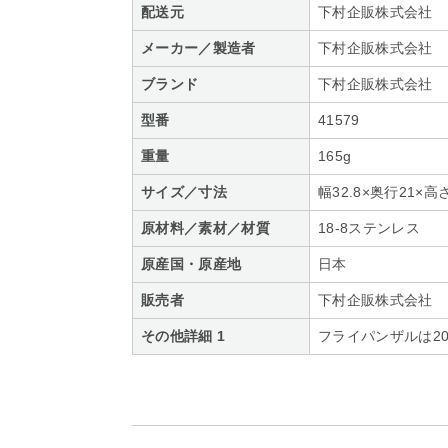
配送元
下村企販株式会社
メーカー／製造者
下村企販株式会社
ブランド
下村企販株式会社
型番
41579
重量
165g
サイズ／寸法
幅32.8×奥行21×高さ
原材料／素材／材質
18-8ステンレス
原産国・原産地
日本
販売者
下村企販株式会社
その他詳細 1
フライパンザルは2