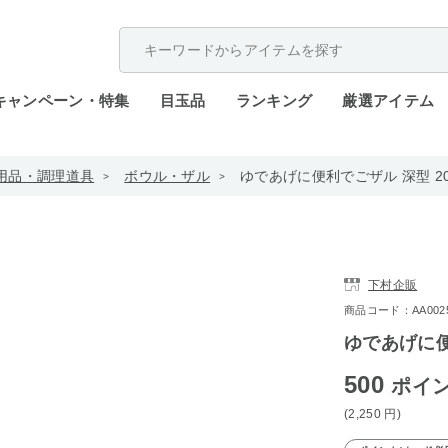
配送遅延が発生しております。
キャンペーン・特集
目玉品
ランキング
厳選アイテム
用品・調理道具
ボウル・ザル
ゆであげに便利でごザル 深型 20
下村企販
商品コード：AA0025-
ゆであげに便
500
ポイ
(2,250
円
)