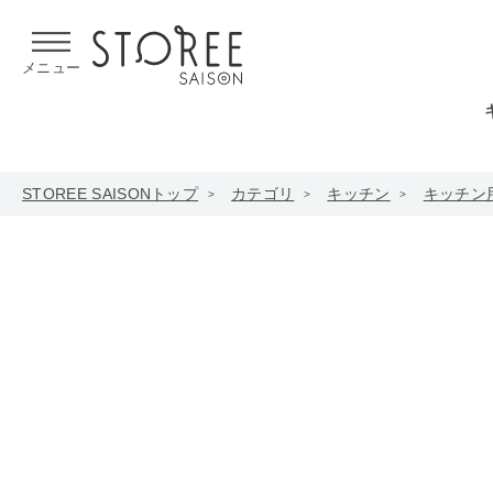
【熊本県での地震による影響について】
令和8年熊本地震による
メニュー
STOREE SAISONトップ
カテゴリ
キッチン
キッチン