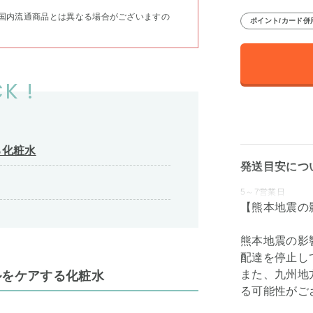
国内流通商品とは異なる場合がございますの
ポイント/カード併
K !
る化粧水
発送目安につ
5～7営業日
【熊本地震の
熊本地震の影
配達を停止し
また、九州地
ルをケアする化粧水
る可能性がご