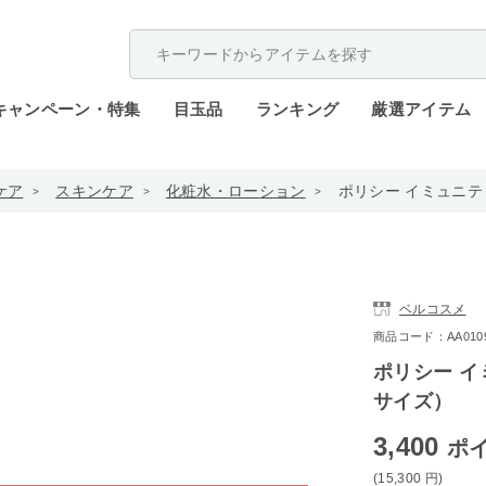
配送遅延が発生しております。
キャンペーン・特集
目玉品
ランキング
厳選アイテム
ケア
スキンケア
化粧水・ローション
ポリシー イミュニテ
ベルコスメ
商品コード：AA0109-
ポリシー イ
サイズ）
3,400
ポ
(15,300
円
)