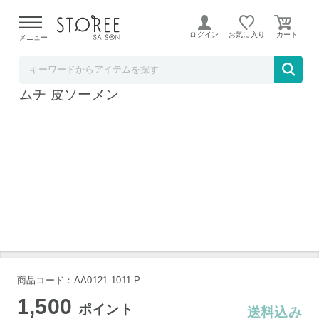
【熊本県での地震による影響について】
令和8年熊本地震に
よる配送遅延が発生しております。
ログイン
お気に入り
メニュー
いいものセレクト
大分ふぐ テッポウセット ごまだれ皮和 皮キ
ムチ 皮ソーメン
商品コード：AA0121-1011-P
1,500
ポイント
送料込み