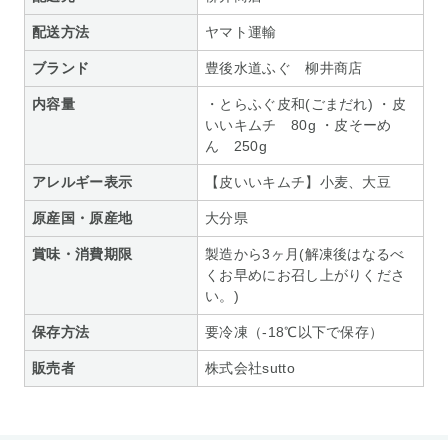
配送方法
ヤマト運輸
ブランド
豊後水道ふぐ 柳井商店
内容量
・とらふぐ皮和(ごまだれ) ・皮
いいキムチ 80g ・皮そーめ
ん 250g
アレルギー表示
【皮いいキムチ】小麦、大豆
原産国・原産地
大分県
賞味・消費期限
製造から3ヶ月(解凍後はなるべ
くお早めにお召し上がりくださ
い。)
保存方法
要冷凍（-18℃以下で保存）
販売者
株式会社sutto