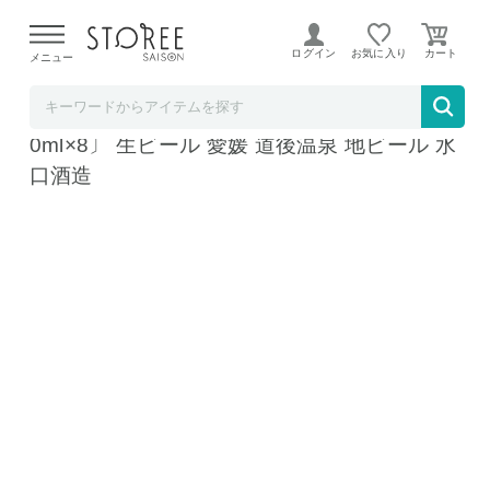
【熊本県での地震による影響について】
令和8年熊本地震に
よる配送遅延が発生しております。
ログイン
お気に入り
メニュー
産直お取り寄せＮセレクト
道後ビール ケルシュ 坊っちゃんビール 〔33
0ml×8〕 生ビール 愛媛 道後温泉 地ビール 水
口酒造
道後ビール ケルシュ 坊っちゃんビール 〔330ml×8〕
道後ビール ケルシュ 坊っちゃんビール 〔330ml×8〕
道後ビール ケルシュ 坊っちゃんビール 〔330ml×8〕