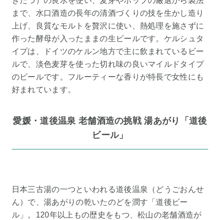
ぎたづ）の良水を使い、麦芽やホップの厳選から製法
まで、水口酒造の長年の清酒づくりの技を生かし造り
上げ、良質なモルトを贅沢に使い、熱処理を施さずに
作った酵母が入ったままの生ビールです。ケルシュタ
イプは、ドイツのケルン地方で主に飲まれているビー
ルで、淡色麦芽を使った切れ味の良いマイルドタイプ
のビールです。フルーティーな香りが特長で女性にも
好まれています。
愛媛・道後温泉 老舗酒造の挑戦 湯あがり「道後
ビール」
日本三古湯の一つといわれる道後温泉（どうごおんせ
ん）で、湯あがりの乾いたのどを潤す「道後ビー
ル」。120年以上もの歴史をもつ、松山の老舗酒造が