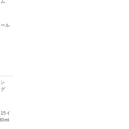
ノール
15イ
0ml