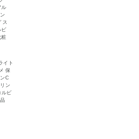
ブライト
メ 保
ンC
ーリン
コルビ
粧品