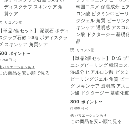
リコメン堂
【単品2個セット】 泥炭石 ボディ
スクラブ石鹸 100g ボディスクラ
ブ スキンケア 角質ケア
リコメン堂
500
～
ポイント
【単品2個セット】 Dr.G 
(2,250
円
～)
ニングピーリング 韓国コス
他 バリエーションあり
湿成分 ヒアルロン酸 ビタミ
この商品を安い順で見る
ピーリングジェル 角質 ピ
グ スキンケア 透明感 アス
ン酸 ドクタージー 基礎化
800
～
ポイント
(3,600
円
～)
他 バリエーションあり
この商品を安い順で見る