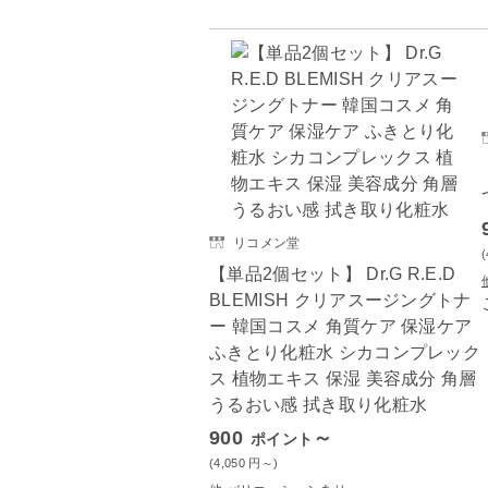
リコメン堂
【単品2個セット】 Dr.G R.E.D
BLEMISH クリアスージングトナ
ー 韓国コスメ 角質ケア 保湿ケア
ふきとり化粧水 シカコンプレック
ス 植物エキス 保湿 美容成分 角層
うるおい感 拭き取り化粧水
900
～
ポイント
(4,050
円
～)