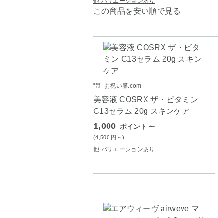
他 バリエーションあり
この商品を安い順で見る
お祝い膳.com
美容液 COSRX ザ・ビタミン
C13セラム 20g スキンケア
1,000
～
ポイント
(4,500
円
～)
他 バリエーションあり