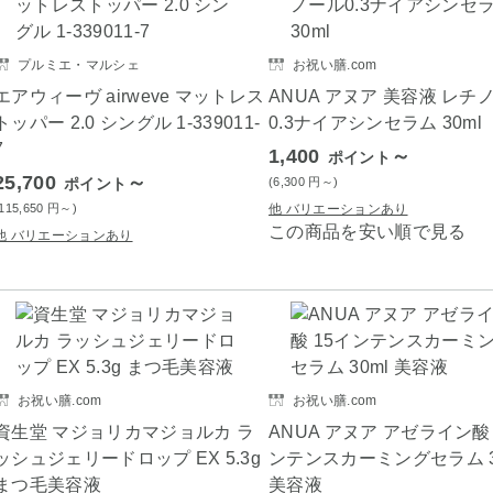
プルミエ・マルシェ
お祝い膳.com
エアウィーヴ airweve マットレス
ANUA アヌア 美容液 レチ
トッパー 2.0 シングル 1-339011-
0.3ナイアシンセラム 30ml
7
1,400
～
ポイント
25,700
～
ポイント
(6,300
円
～)
(115,650
円
～)
他 バリエーションあり
この商品を安い順で見る
他 バリエーションあり
お祝い膳.com
お祝い膳.com
資生堂 マジョリカマジョルカ ラ
ANUA アヌア アゼライン酸 
ッシュジェリードロップ EX 5.3g
ンテンスカーミングセラム 3
まつ毛美容液
美容液