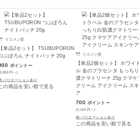
リコメン堂
【単品2セット】 TSUBUPORON
リコメン堂
つぶぽろん ナイトパッチ 20g
【単品2個セット】 ホワイ
900
～
ポイント
ル 金のプラセンタ もっち
(4,050
円
～)
濃クマトリーナ 25g クマ
他 バリエーションあり
クリーム アイクリーム ス
この商品を安い順で見る
ア
700
～
ポイント
(3,150
円
～)
他 バリエーションあり
この商品を安い順で見る