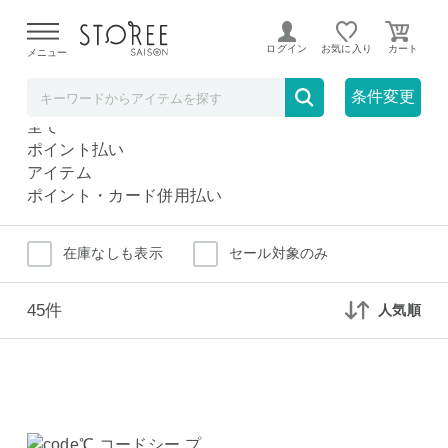
【熊本県での地震による影響について】
令和8年熊本地震に
よる配送遅延が発生しております。
ログイン
お気に入り
メニュー
バスタオル
ホーム・インテリア
条件変更
バスタオル
全て
ポイント払い
アイテム
ポイント・カード併用払い
在庫なしも表示
セール対象のみ
45件
人気順