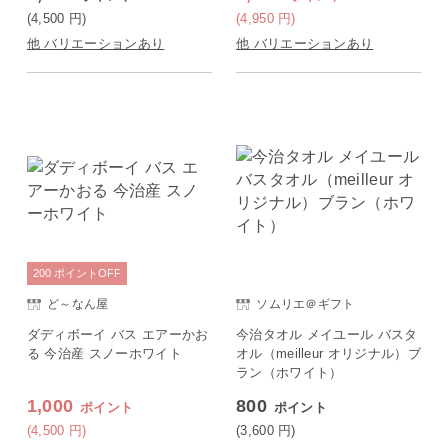
(4,500
円
)
(4,950
円
)
他 バリエーションあり
他 バリエーションあり
200
ポイント
OFF
ど～なん屋
ソムリエ＠ギフト
ダディボーイ バス エアーかお
今治タオル メイユール バスタ
る 今治産 スノーホワイト
オル（meilleur オリジナル）ブ
ラン（ホワイト）
1,000
800
ポイント
ポイント
(4,500
円
)
(3,600
円
)