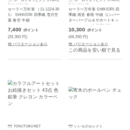
ホームショッピング STORE
ホームショッピング STORE
E SAISON店
E SAISON店
セーラー万年筆 （11-1224-30
セーラー万年筆 SHIKIORI 四
1） SHIKIORI 四季織 雪月空
季織 雨音 春雨 中細 コンバー
葉 春空 中細
ターパープル＆サポートキッ
トセット （ 11-3059-301 ）
7,400
10,300
ポイント
ポイント
(33,300
円
)
(46,350
円
)
他 バリエーションあり
他 バリエーションあり
この商品を安い順で見る
TOKUTOKUNET
いいものセレクト