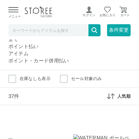
【熊本県での地震による影響について】
令和8年熊本地震に
よる配送遅延が発生しております。
ログイン
お気に入り
メニュー
筆記具
ホーム・インテリア
条件変更
筆記具
全て
ポイント払い
アイテム
ポイント・カード併用払い
在庫なしも表示
セール対象のみ
37件
人気順