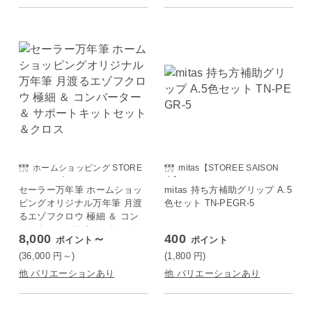
ホームショッピング STORE
mitas【STOREE SAISON
E SAISON店
店】
セーラー万年筆 ホームショッ
mitas 持ち方補助グリップ A.5
ピングオリジナル万年筆 月渡
色セット TN-PEGR-5
るエゾフクロウ 極細 ＆ コン
バーター ＆ サポートキットセ
8,000
～
400
ポイント
ポイント
ット ＆クロス
(36,000
円
～)
(1,800
円
)
他 バリエーションあり
他 バリエーションあり