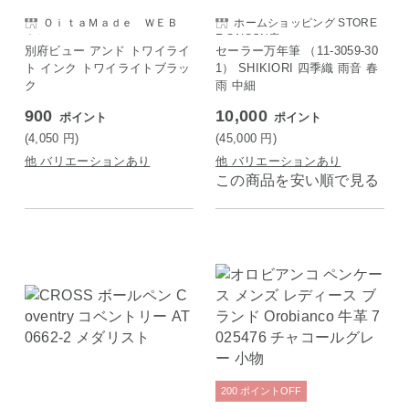
ＯｉｔａＭａｄｅ ＷＥＢ
ホームショッピング STORE
Ｓｈｏｐ
E SAISON店
別府ビュー アンド トワイライ
セーラー万年筆 （11-3059-30
ト インク トワイライトブラッ
1） SHIKIORI 四季織 雨音 春
ク
雨 中細
900
10,000
ポイント
ポイント
(4,050
円
)
(45,000
円
)
他 バリエーションあり
他 バリエーションあり
この商品を安い順で見る
200
ポイント
OFF