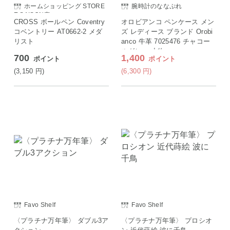
ホームショッピング STORE
腕時計のななぷれ
E SAISON店
CROSS ボールペン Coventry
オロビアンコ ペンケース メン
コベントリー AT0662-2 メダ
ズ レディース ブランド Orobi
リスト
anco 牛革 7025476 チャコー
ルグレー 小物
700
1,400
ポイント
ポイント
(3,150
円
)
(6,300
円
)
Favo Shelf
Favo Shelf
〈プラチナ万年筆〉 ダブル3ア
〈プラチナ万年筆〉 プロシオ