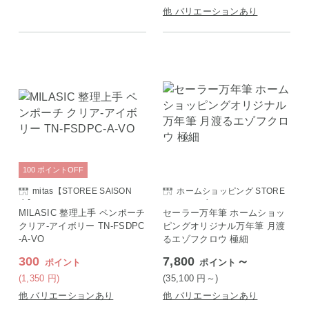
他 バリエーションあり
100
ポイント
OFF
mitas【STOREE SAISON
ホームショッピング STORE
店】
E SAISON店
MILASIC 整理上手 ペンポーチ
セーラー万年筆 ホームショッ
クリア-アイボリー TN-FSDPC
ピングオリジナル万年筆 月渡
-A-VO
るエゾフクロウ 極細
300
7,800
～
ポイント
ポイント
(1,350
円
)
(35,100
円
～)
他 バリエーションあり
他 バリエーションあり