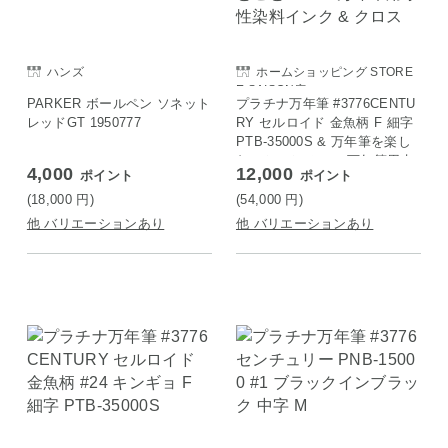
ハンズ
ホームショッピング STORE
E SAISON店
PARKER ボールペン ソネット
プラチナ万年筆 #3776CENTU
レッドGT 1950777
RY セルロイド 金魚柄 F 細字
PTB-35000S & 万年筆を楽し
むひとことメモ & 万年筆用水
4,000
12,000
ポイント
ポイント
性染料インク & クロス
(18,000
円
)
(54,000
円
)
他 バリエーションあり
他 バリエーションあり