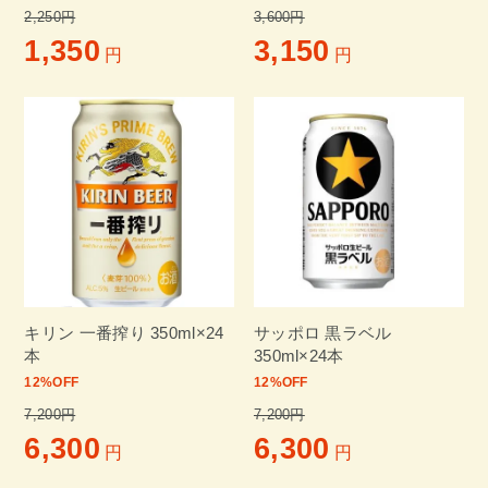
2,250円
3,600円
1,350
3,150
円
円
キリン 一番搾り 350ml×24
サッポロ 黒ラベル
本
350ml×24本
12
%OFF
12
%OFF
7,200円
7,200円
6,300
6,300
円
円