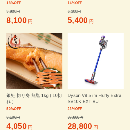
無投薬 国産
18
%OFF
14
%OFF
9,900円
6,300円
8,100
5,400
円
円
銀鮭 切り身 無塩 1kg ( 10切
Dyson V8 Slim Fluffy Extra
れ )
SV10K EXT BU
50
%OFF
23
%OFF
8,100円
37,800円
4,050
28,800
円
円