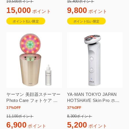
19,500ポイント
15,400ポイント
15,000
9,800
ポイント
ポイント
ポイント払い限定
ポイント払い限定
ヤーマン 美顔器スチーマー
YA-MAN TOKYO JAPAN
Photo Care フォトケア コ
HOTSHAVE Skin Pro ホワ
フレセット シャンパンゴー
イト YJEC1W
37
%OFF
37
%OFF
ルド YJSB0N-2
11,100ポイント
8,300ポイント
6,900
5,200
ポイント
ポイント