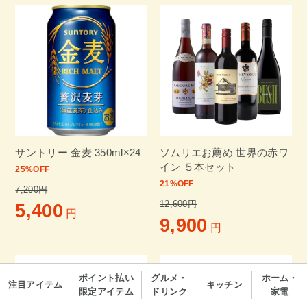
サントリー 金麦 350ml×24
ソムリエお薦め 世界の赤ワ
イン ５本セット
25
%OFF
21
%OFF
7,200円
12,600円
5,400
円
9,900
円
ポイント払い
グルメ・
ホーム・
注目アイテム
キッチン
限定アイテム
ドリンク
家電