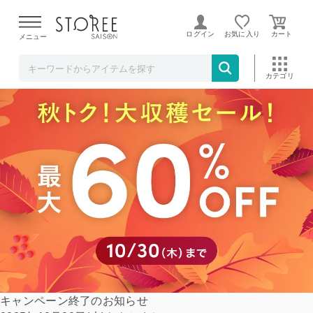
【熊本県での地震による影響について】
令和8年熊本地震に
よる配送遅延が発生しております。
ログイン
お気に入り
メニュー
新商品
条件検索
ランキング
キャンペーン
目玉品
キャンペーン終了のお知らせ