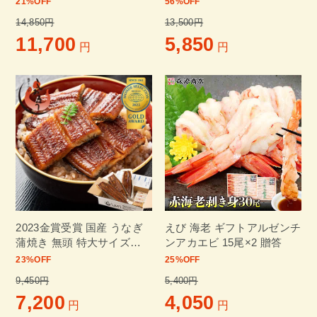
21
%OFF
56
%OFF
答
14,850円
13,500円
11,700
5,850
円
円
2023金賞受賞 国産 うなぎ
えび 海老 ギフトアルゼンチ
蒲焼き 無頭 特大サイズ
ンアカエビ 15尾×2 贈答
(170g前後×3尾 ) 通常箱
23
%OFF
25
%OFF
9,450円
5,400円
7,200
4,050
円
円