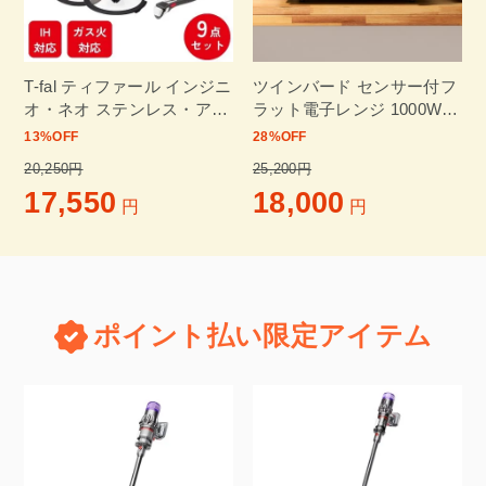
T-fal ティファール インジニ
ツインバード センサー付フ
オ・ネオ ステンレス・アン
ラット電子レンジ 1000W
リミテッド セット9 IH ガス
高出力 単機能 18L 自動あた
13
%OFF
28
%OFF
火対応 フライパンセット ス
ため ヘルツフリー 簡単操作
20,250円
25,200円
テンレス L97090
解凍モード EDR-FB82W
17,550
18,000
円
円
ポイント払い限定アイテム