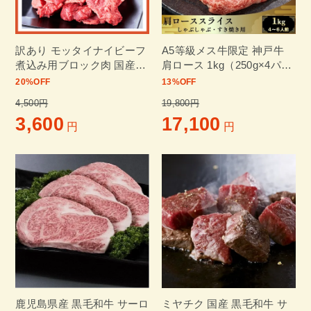
訳あり モッタイナイビーフ
A5等級メス牛限定 神戸牛
煮込み用ブロック肉 国産牛
肩ロース 1kg（250g×4パッ
1kg（500g×2パック）
ク） 4～6名様用 しゃぶし
20
%OFF
13
%OFF
ゃぶ・すき焼き用スライス
4,500円
19,800円
黒毛和牛 神戸ビーフ
3,600
17,100
円
円
鹿児島県産 黒毛和牛 サーロ
ミヤチク 国産 黒毛和牛 サ