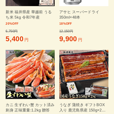
新米 福井県産 華越前 うる
アサヒ スーパードライ
ち米 5kg 令和7年産
350ml×48本
20
%OFF
18
%OFF
6,750円
12,150円
5,400
9,900
円
円
カニ 生ずわい蟹 カット済み
うなぎ 蒲焼き ギフトBOX
刺身 正味重量:1.2kg 贈答
入り 鹿児島県産 150g×2尾