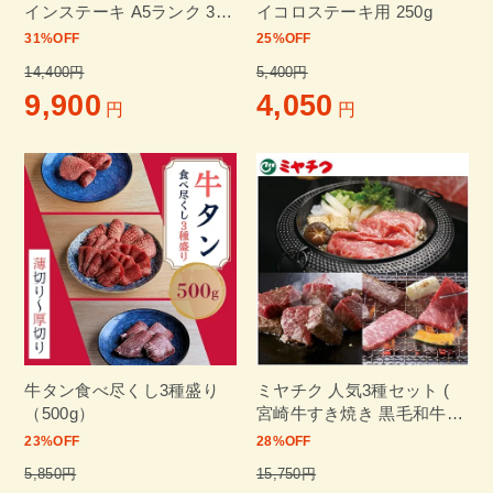
インステーキ A5ランク 3～
イコロステーキ用 250g
4人前 600g(200g×3枚)
31
%OFF
25
%OFF
14,400円
5,400円
9,900
4,050
円
円
牛タン食べ尽くし3種盛り
ミヤチク 人気3種セット (
（500g）
宮崎牛すき焼き 黒毛和牛サ
イコロステーキ 黒毛和牛焼
23
%OFF
28
%OFF
肉用 ) 計1.3kg
5,850円
15,750円