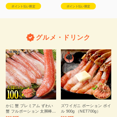
ポイント払い限定
ポイント払い限定
グルメ・ドリンク
かに 蟹 プレミアム ずわい
ズワイガニ ポーション ボイ
蟹 フルポーション 太脚棒肉
ル 900g （NET700g）
100% 1kg ( 特大 30本 ) 贈