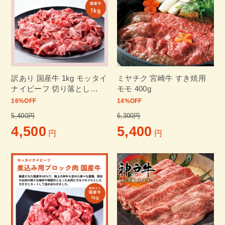
訳あり 国産牛 1kg モッタイ
ミヤチク 宮崎牛 すき焼用
ナイビーフ 切り落とし
モモ 400g
(500g×2パック)
16
%OFF
14
%OFF
5,400円
6,300円
4,500
5,400
円
円