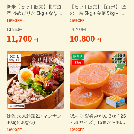
新米【セット販売】北海道
【セット販売】【白米】 匠
産 ゆめぴりか 5kg＋ななつ
の一粒 5kg＋金俵 5kg = 合
ぼし 5kg = 合計10kg 白米
計10kg
16
%OFF
25
%OFF
令和7年産
13,950円
14,400円
11,700
10,800
円
円
雑穀 未来雑穀21+マンナン
訳あり 愛媛みかん 3kg ( 2S
800g(400g×2)
～3Lサイズ ) 15個から40個
程度
40
%OFF
12
%OFF