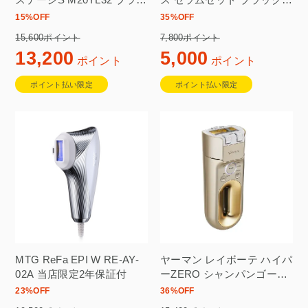
ステージS M20YL32 ブラッ
ス セラムセット ブラック
ク
EPM18BB2
15
%OFF
35
%OFF
15,600ポイント
7,800ポイント
13,200
5,000
ポイント
ポイント
ポイント払い限定
ポイント払い限定
MTG ReFa EPI W RE-AY-
ヤーマン レイボーテ ハイパ
02A 当店限定2年保証付
ーZERO シャンパンゴール
ド YJEA4N
23
%OFF
36
%OFF