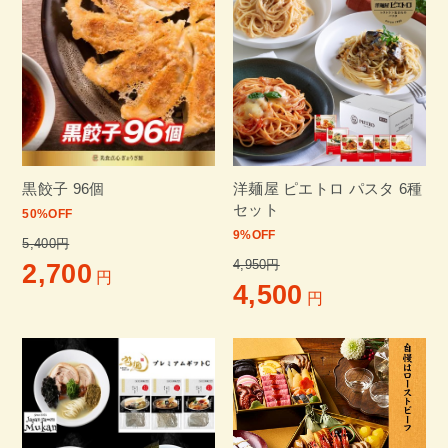
黒餃子 96個
洋麺屋 ピエトロ パスタ 6種
セット
50
%OFF
9
%OFF
5,400円
4,950円
2,700
円
4,500
円