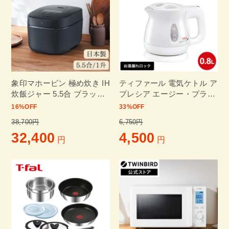
象印マホービン 極め炊き IH
ティファール 電気ケトル ア
炊飯ジャー 5.5合 ブラック
プレシア エージー・プラス
NW-QA10-BA
ロック 0.8L ホワイト
16
%OFF
33
%OFF
38,700円
6,750円
32,400
4,500
円
円