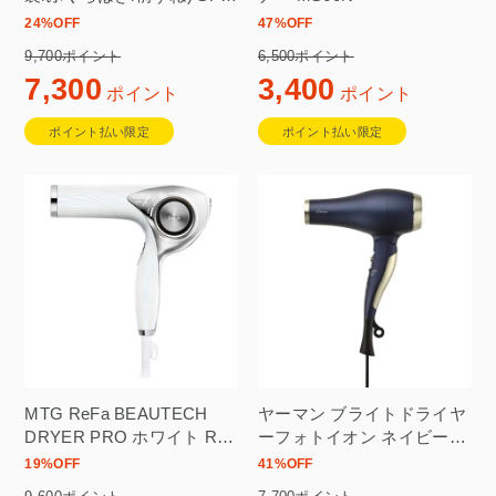
FF2310FA 当店限定2年保証
24
%OFF
47
%OFF
付
9,700ポイント
6,500ポイント
7,300
3,400
ポイント
ポイント
ポイント払い限定
ポイント払い限定
MTG ReFa BEAUTECH
ヤーマン ブライトドライヤ
DRYER PRO ホワイト RE-
ーフォトイオン ネイビー
AJ02A 当店限定2年保証付
YJHC0L
19
%OFF
41
%OFF