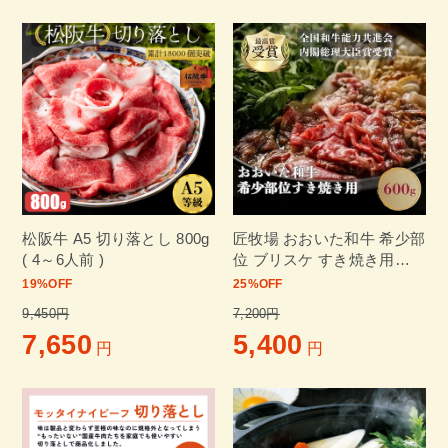
松阪牛 A5 切り落とし 800g
匠牧場 おおいた和牛 希少部
( 4～6人前 )
位 ブリスケ すき焼き用
600g
19
%OFF
25
%OFF
9,450円
7,200円
7,650
5,400
円
円