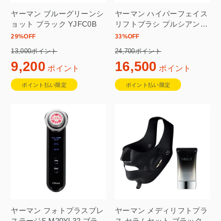
ヤーマン ブルーグリーンシ
ヤーマン ハイパーフェイス
ョット ブラック YJFC0B
リフトブラシ プルシアンブ
ルー×ブラック YJFD0L
29
%OFF
33
%OFF
13,000ポイント
24,700ポイント
9,200
16,500
ポイント
ポイント
ポイント払い限定
ポイント払い限定
ヤーマン フォトプラスプレ
ヤーマン メディリフトプラ