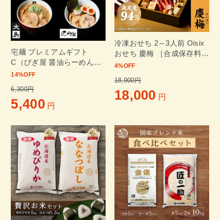
冷凍おせち 2～3人前 Oisix
宅麺 プレミアムギフト
おせち 慶梅 ［合成保存料・
C（びぎ屋 醤油らーめん・
着色料不使用］ 和洋二段重
4
%OFF
大島 味噌らーめん・むかん
【販売終了日：2025年12月
14
%OFF
18,900円
牡蠣塩ラーメン））
20日】
6,300円
18,000
円
5,400
円