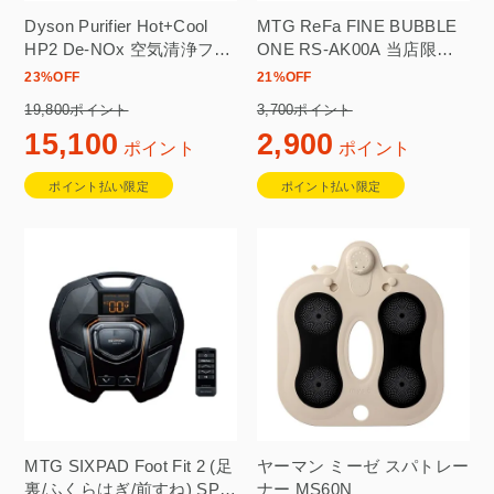
Dyson Purifier Hot+Cool
MTG ReFa FINE BUBBLE
HP2 De-NOx 空気清浄ファ
ONE RS-AK00A 当店限定2
ンヒーター 適用床面積 25
年保証付
23
%OFF
21
%OFF
畳 ホワイト／ゴールド
19,800ポイント
3,700ポイント
HP12 WG
15,100
2,900
ポイント
ポイント
ポイント払い限定
ポイント払い限定
MTG SIXPAD Foot Fit 2 (足
ヤーマン ミーゼ スパトレー
裏/ふくらはぎ/前すね) SP-
ナー MS60N