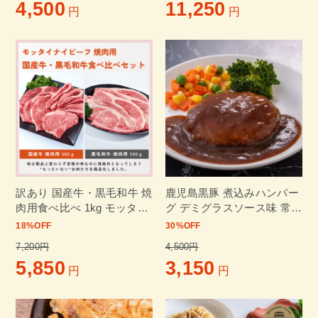
4,500
11,250
円
円
訳あり 国産牛・黒毛和牛 焼
鹿児島黒豚 煮込みハンバー
肉用食べ比べ 1kg モッタイ
グ デミグラスソース味 常温
ナイビーフ焼肉セット
保存 6個入り(165g×6P）
18
%OFF
30
%OFF
(500g×2パック) ベストお取
7,200円
4,500円
り寄せ大賞肉グルメ金賞
5,850
3,150
円
円