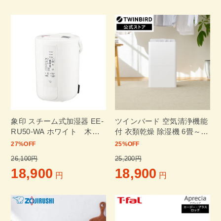
ツインバード 空気清浄機能
象印 スチーム式加湿器 EE-
付 衣類乾燥 除湿機 6畳～
RU50-WA ホワイト 木造
タイマー付 コンプレッサー
和室～8畳 プレハブ洋室～
25
%OFF
27
%OFF
式 梅雨対策 ホワイト JS-
13畳
25,200円
26,100円
E956W
18,900
18,900
円
円